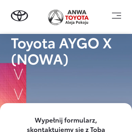
Skip
to
content
Toyota
AYGO X
(NOWA)
Wypełnij formularz,
skontaktujemy się z Tobą