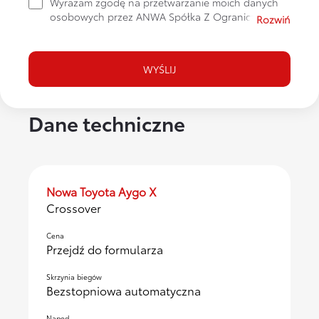
Wyrażam zgodę na przetwarzanie moich danych
osobowych przez ANWA Spółka Z Ograniczoną
Odpowiedzialnością z siedzibą w Krakowie al.
Pokoju 57 podanych w formularzu w celu
odpowiedzi na zapytanie za pomocą poczty
WYŚLIJ
elektronicznej i/lub telefonu. Więcej informacji na
temat przetwarzania danych osobowych na
stronie
polityka prywatności
.
Dane techniczne
Nowa Toyota Aygo X
Crossover
Cena
Przejdź do formularza
Skrzynia biegów
Bezstopniowa automatyczna
Napęd