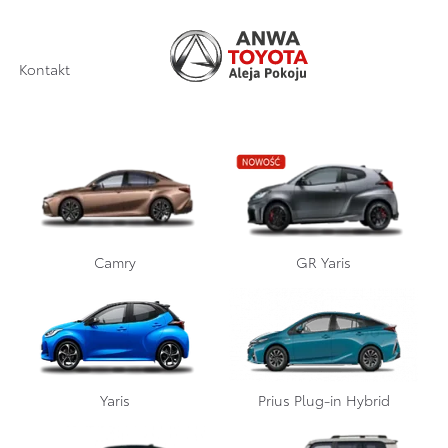
Kontakt
Wypełnij formularz,
skontaktujemy się z
Camry
GR Yaris
Tobą
Yaris
Prius Plug-in Hybrid