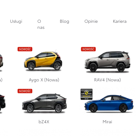
Usługi
O
Blog
Opinie
Kariera
nas
Serwis samochodowy Kraków
Serwis blacharsko – lakierniczy
Pomoc drogowa
a)
Aygo X (Nowa)
RAV4 (Nowa)
Akcesoria i części
Stacja Kontroli Pojazdów
Myjnia / autodetailing
Wymiana opon Kraków
bZ4X
Mirai