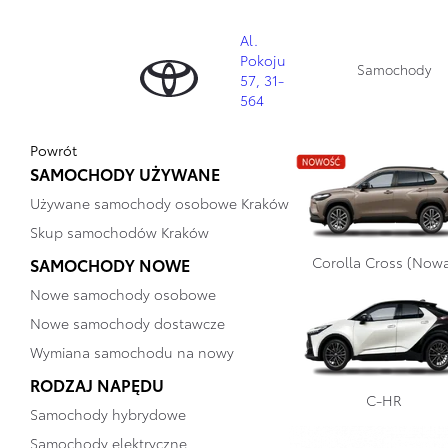
Skip
to
content
Al.
Pokoju
Samochody
57, 31-
564
Kraków
Powrót
SAMOCHODY UŻYWANE
Używane samochody osobowe Kraków
Skup samochodów Kraków
Corolla Cross (Now
SAMOCHODY NOWE
Nowe samochody osobowe
Nowe samochody dostawcze
Wymiana samochodu na nowy
RODZAJ NAPĘDU
C-HR
Samochody hybrydowe
Samochody elektryczne